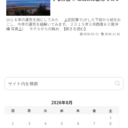
20１６年の運気を絵にしてみた 上記記事でUPした下絵から絵をお
こし、今年の運気を紐解いてみます。 ２０１５年３月西南６０度沖
縄 写真上） ホテルからの眺め...【続きを読む】
2016.03.31
2018.11.16
2026年8月
日
月
火
水
木
金
土
1
2
3
4
5
6
7
8