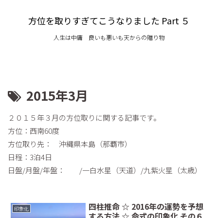
方位を取りすぎてこうなりました Part ５
人生は中庸 良いも悪いも天からの贈り物
2015年3月
２０１５年３月の方位取りに関する記事です。
方位：西南60度
方位取り先： 沖縄県本島（那覇市）
日程：3泊4日
日盤/月盤/年盤： /一白水星（天道）/九紫火星（太歳）
四柱推命 ☆ 2016年の運勢を予想
印象化
する方法 ☆ 命式の印象化 その６