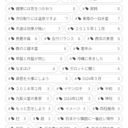
健康には気をつかおう
8
実践
8
方位取りには温泉ですよ
7
東南の一白水星
7
天道は効果が強い
7
２０１５年１１月
6
男鹿半島
6
五行バランス
6
西北の象意
6
西の三碧木星
6
夏休み
5
年盤と月盤が同じ
5
沖縄に来ました
5
なまはげ
4
タロットに聞く
4
直感を大事にしよう
3
2016年３月
3
２０１６年２月
3
イヤシロチ
3
令和
3
九紫火星の象意
3
2016年12月
3
神社
3
もっと恋をしよう
3
イメージ
3
四柱推命
3
巳
3
辰
3
日本から韓国に一番近い場所
3