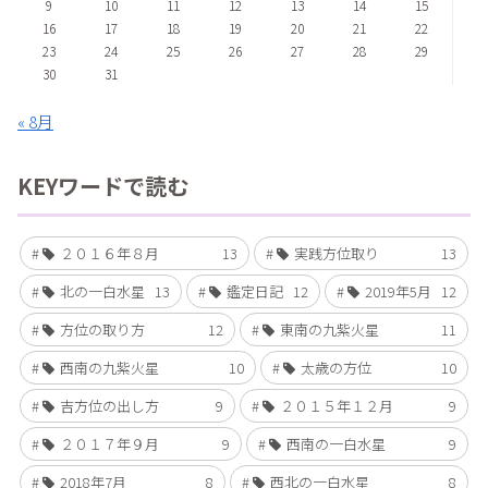
9
10
11
12
13
14
15
16
17
18
19
20
21
22
23
24
25
26
27
28
29
30
31
« 8月
KEYワードで読む
２０１６年８月
13
実践方位取り
13
北の一白水星
13
鑑定日記
12
2019年5月
12
方位の取り方
12
東南の九紫火星
11
西南の九紫火星
10
太歳の方位
10
吉方位の出し方
9
２０１５年１２月
9
２０１７年９月
9
西南の一白水星
9
2018年7月
8
西北の一白水星
8