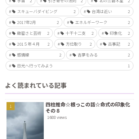
宇宙
2
引き寄せの法則
2
北の三碧木星
2
スキューバダイビング
2
台湾は近い
2
2017年2月
2
エネルギーワーク
2
緻密さと芸術
2
十干十二支
2
印象化
2
201５年４月
2
方位取り
2
古事記
2
感情線
2
吉夢をみる
2
日光へ行ってみよう
1
よく読まれている記事
四柱推命☆根っこの話☆命式の印象化
その８
1688 views