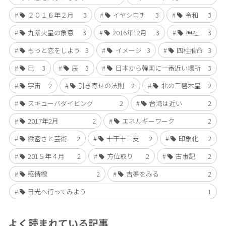
２０１６年２月
3
イヤシロチ
3
令和
3
九紫火星の象意
3
2016年12月
3
神社
3
もっと恋をしよう
3
イメージ
3
四柱推命
3
巳
3
辰
3
日本から韓国に一番近い場所
3
宇宙
2
引き寄せの法則
2
北の三碧木星
2
スキューバダイビング
2
台湾は近い
2
2017年2月
2
エネルギーワーク
2
緻密さと芸術
2
十干十二支
2
印象化
2
201５年４月
2
方位取り
2
古事記
2
感情線
2
吉夢をみる
2
日光へ行ってみよう
1
よく読まれている記事