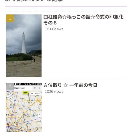
四柱推命☆根っこの話☆命式の印象化
その８
1688 views
方位取り ☆ 一年前の今日
1036 views