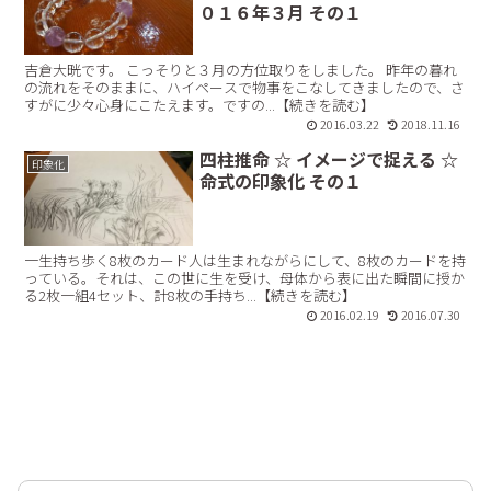
０１６年３月 その１
吉倉大晄です。 こっそりと３月の方位取りをしました。 昨年の暮れ
の流れをそのままに、ハイペースで物事をこなしてきましたので、さ
すがに少々心身にこたえます。ですの...【続きを読む】
2016.03.22
2018.11.16
四柱推命 ☆ イメージで捉える ☆
印象化
命式の印象化 その１
一生持ち歩く8枚のカード人は生まれながらにして、8枚のカードを持
っている。それは、この世に生を受け、母体から表に出た瞬間に授か
る2枚一組4セット、計8枚の手持ち...【続きを読む】
2016.02.19
2016.07.30