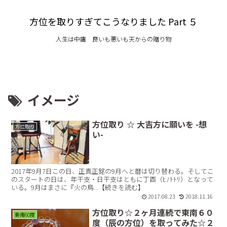
方位を取りすぎてこうなりました Part ５
人生は中庸 良いも悪いも天からの贈り物
イメージ
方位取り ☆ 大吉方に願いを -想
方位取り
い-
2017年9月7日この日、正真正銘の9月へと暦は切り替わる。そしてこ
のスタートの日は、年干支・日干支はともに丁酉（ﾋﾉﾄﾄﾘ）となって
いる。9月はまさに『火の鳥...【続きを読む】
2017.08.23
2018.11.16
方位取り☆２ヶ月連続で東南６０
東南60度
度（辰の方位）を取ってみた☆２