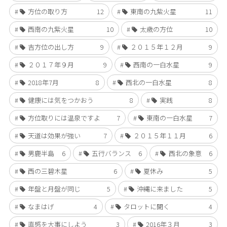
方位の取り方
12
東南の九紫火星
11
西南の九紫火星
10
太歳の方位
10
吉方位の出し方
9
２０１５年１２月
9
２０１７年９月
9
西南の一白水星
9
2018年7月
8
西北の一白水星
8
健康には気をつかおう
8
実践
8
方位取りには温泉ですよ
7
東南の一白水星
7
天道は効果が強い
7
２０１５年１１月
6
男鹿半島
6
五行バランス
6
西北の象意
6
西の三碧木星
6
夏休み
5
年盤と月盤が同じ
5
沖縄に来ました
5
なまはげ
4
タロットに聞く
4
直感を大事にしよう
3
2016年３月
3