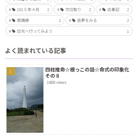
201５年４月
2
方位取り
2
古事記
2
感情線
2
吉夢をみる
2
日光へ行ってみよう
1
よく読まれている記事
四柱推命☆根っこの話☆命式の印象化
その８
1688 views