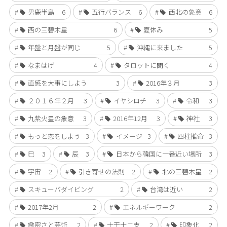
男鹿半島
6
五行バランス
6
西北の象意
6
西の三碧木星
6
夏休み
5
年盤と月盤が同じ
5
沖縄に来ました
5
なまはげ
4
タロットに聞く
4
直感を大事にしよう
3
2016年３月
3
２０１６年２月
3
イヤシロチ
3
令和
3
九紫火星の象意
3
2016年12月
3
神社
3
もっと恋をしよう
3
イメージ
3
四柱推命
3
巳
3
辰
3
日本から韓国に一番近い場所
3
宇宙
2
引き寄せの法則
2
北の三碧木星
2
スキューバダイビング
2
台湾は近い
2
2017年2月
2
エネルギーワーク
2
緻密さと芸術
2
十干十二支
2
印象化
2