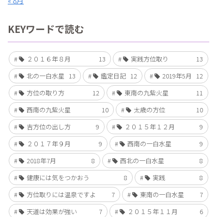
« 8月
KEYワードで読む
２０１６年８月
13
実践方位取り
13
北の一白水星
13
鑑定日記
12
2019年5月
12
方位の取り方
12
東南の九紫火星
11
西南の九紫火星
10
太歳の方位
10
吉方位の出し方
9
２０１５年１２月
9
２０１７年９月
9
西南の一白水星
9
2018年7月
8
西北の一白水星
8
健康には気をつかおう
8
実践
8
方位取りには温泉ですよ
7
東南の一白水星
7
天道は効果が強い
7
２０１５年１１月
6