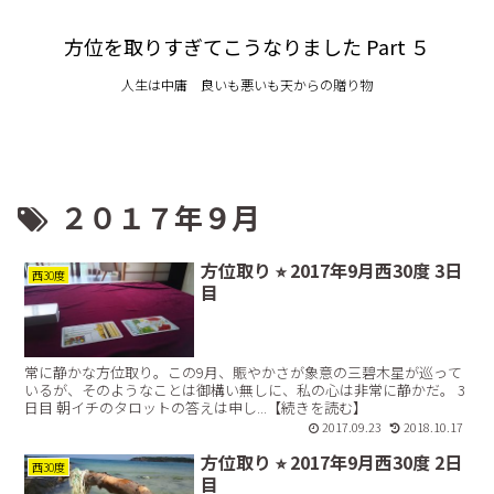
方位を取りすぎてこうなりました Part ５
人生は中庸 良いも悪いも天からの贈り物
２０１７年９月
方位取り ⭐︎ 2017年9月西30度 3日
西30度
目
常に静かな方位取り。この9月、賑やかさが象意の三碧木星が巡って
いるが、そのようなことは御構い無しに、私の心は非常に静かだ。 3
日目 朝イチのタロットの答えは申し...【続きを読む】
2017.09.23
2018.10.17
方位取り ⭐︎ 2017年9月西30度 2日
西30度
目