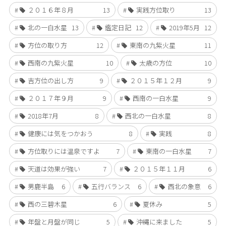
２０１６年８月
13
実践方位取り
13
北の一白水星
13
鑑定日記
12
2019年5月
12
方位の取り方
12
東南の九紫火星
11
西南の九紫火星
10
太歳の方位
10
吉方位の出し方
9
２０１５年１２月
9
２０１７年９月
9
西南の一白水星
9
2018年7月
8
西北の一白水星
8
健康には気をつかおう
8
実践
8
方位取りには温泉ですよ
7
東南の一白水星
7
天道は効果が強い
7
２０１５年１１月
6
男鹿半島
6
五行バランス
6
西北の象意
6
西の三碧木星
6
夏休み
5
年盤と月盤が同じ
5
沖縄に来ました
5