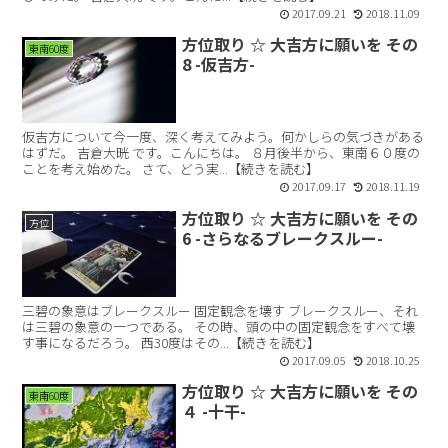
2017.09.21
2018.11.09
方位取り ☆ 大吉方に願いを その
東南60度
8 -仮吉方-
仮吉方について今一度、深く考えてみよう。何かしらの気づきがある
はずだ。 吉倉大晄 です。こんにちは。 ８月後半から、東南６０度の
ことを考え始めた。 さて、どう実...【続きを読む】
2017.09.17
2018.11.19
方位取り ☆ 大吉方に願いを その
方位
6 -さらなるブレークスルー-
三碧の象意はブレークスルー 固定観念を壊す ブレークスルー、それ
は三碧の象意の一つである。 その時、頭の中の固定観念をすべて壊
す事になるだろう。 西30度はその...【続きを読む】
2017.09.05
2018.10.25
方位取り ☆ 大吉方に願いを その
東南60度
４ -十干-