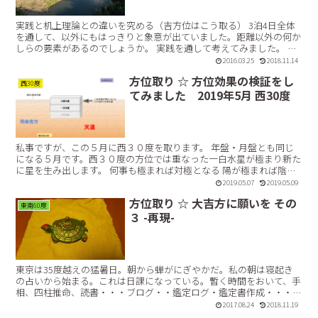
実践と机上理論との違いを究める（吉方位はこう取る） 3泊4日全体
を通して、以外にもはっきりと象意が出ていました。距離以外の何か
しらの要素があるのでしょうか。 実践を通して考えてみました。 吉
倉大晄 です。 前回記事その２からの続きです。 1...【続きを読む】
2016.03.25
2018.11.14
方位取り ☆ 方位効果の検証をし
西30度
てみました 2019年5月 西30度
私事ですが、この５月に西３０度を取ります。 年盤・月盤とも同じ
になる５月です。西３０度の方位では重なった一白水星が極まり新た
に星を生み出します。 何事も極まれば対極となる 陽が極まれば陰と
なるように、一白水星の対極の九紫火星が生じます。 結...【続きを読
2019.05.07
2019.05.09
む】
方位取り ☆ 大吉方に願いを その
東南60度
３ -再現-
東京は35度越えの猛暑日。朝から蝉がにぎやかだ。私の朝は寝起き
の占いから始まる。これは日課になっている。暫く時間をおいて、手
相、四柱推命、読書・・・ブログ・・鑑定ログ・鑑定書作成・・・そ
の他庶務もろもろ、時間が足りない。我ながらよく続くと思...【続き
2017.08.24
2018.11.19
を読む】