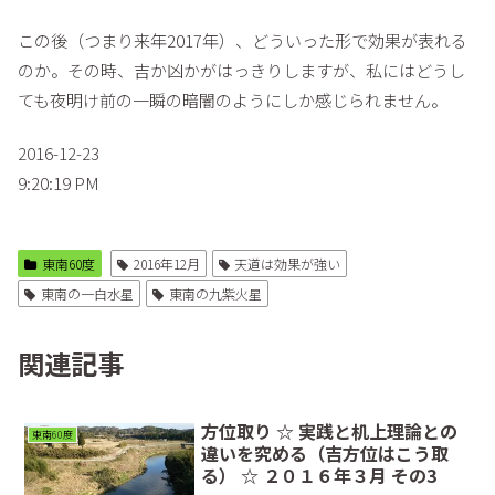
この後（つまり来年2017年）、どういった形で効果が表れる
のか。その時、吉か凶かがはっきりしますが、私にはどうし
ても夜明け前の一瞬の暗闇のようにしか感じられません。
2016-12-23
9:20:19 PM
東南60度
2016年12月
天道は効果が強い
東南の一白水星
東南の九紫火星
関連記事
方位取り ☆ 実践と机上理論との
東南60度
違いを究める（吉方位はこう取
る） ☆ ２０１６年３月 その3