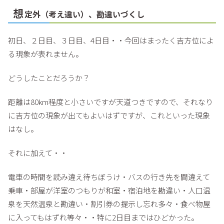
想
定外（考え違い）、勘違いづくし
初日、２日目、３日目、4日目・・今回はまったく吉方位によ
る現象が表れません。
どうしたことだろうか？
距離は80km程度と小さいですが天道つきですので、それなり
に吉方位の現象が出てもよいはずですが、これといった現象
はなし。
それに加えて・・
電車の時間を読み違え待ちぼうけ・バスの行き先を間違えて
乗車・部屋が洋室のつもりが和室・宿泊地を勘違い・人口温
泉を天然温泉と勘違い・割引券の提示し忘れ多々・食べ物屋
に入ってもはずれ等々・・特に2日目まではひどかった。