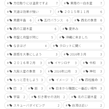
方位取りには温泉ですよ
7
東南の一白水星
7
天道は効果が強い
7
２０１５年１１月
6
男鹿半島
6
五行バランス
6
西北の象意
6
西の三碧木星
6
夏休み
5
年盤と月盤が同じ
5
沖縄に来ました
5
なまはげ
4
タロットに聞く
4
直感を大事にしよう
3
2016年３月
3
２０１６年２月
3
イヤシロチ
3
令和
3
九紫火星の象意
3
2016年12月
3
神社
3
もっと恋をしよう
3
イメージ
3
四柱推命
3
巳
3
辰
3
日本から韓国に一番近い場所
3
宇宙
2
引き寄せの法則
2
北の三碧木星
2
スキューバダイビング
2
台湾は近い
2