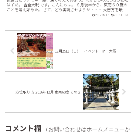
はずだ。 吉倉大晄 です。こんにちは。 ８月後半から、東南６０度の
ことを考え始めた。 さて、どう実現させようか・・・ 大吉方を最大
限有効に使うには めったにない大吉方を最大限有効...【続きを読む】
2017.09.17
2018.11.19
12月25日（日） イベント in 大阪
方位取り ☆ 2016年12月 東南60度 その２
コメント欄
（お問い合わせはホームメニューか