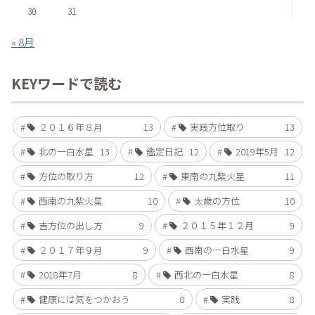
30
31
« 8月
KEYワードで読む
２０１６年８月
13
実践方位取り
13
北の一白水星
13
鑑定日記
12
2019年5月
12
方位の取り方
12
東南の九紫火星
11
西南の九紫火星
10
太歳の方位
10
吉方位の出し方
9
２０１５年１２月
9
２０１７年９月
9
西南の一白水星
9
2018年7月
8
西北の一白水星
8
健康には気をつかおう
8
実践
8