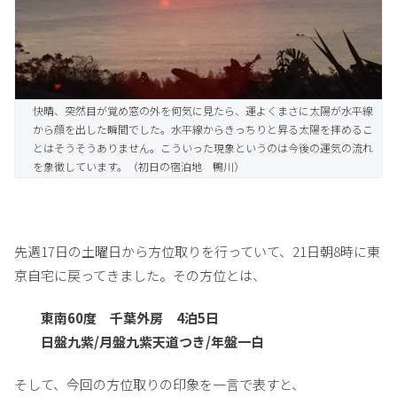
快晴、突然目が覚め窓の外を何気に見たら、運よくまさに太陽が水平線
から顔を出した瞬間でした。水平線からきっちりと昇る太陽を拝めるこ
とはそうそうありません。こういった現象というのは今後の運気の流れ
を象徴しています。（初日の宿泊地 鴨川）
先週17日の土曜日から方位取りを行っていて、21日朝8時に東
京自宅に戻ってきました。その方位とは、
東南60度 千葉外房 4泊5日
日盤九紫/月盤九紫天道つき/年盤一白
そして、今回の方位取りの印象を一言で表すと、