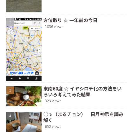
方位取り ☆ 一年前の今日
1036 views
東南60度 ☆ イヤシロチ化の方法をい
ろいろ考えてみた結果
823 views
○ゝ（まるチョン） 日月神示を読み
解く
652 views