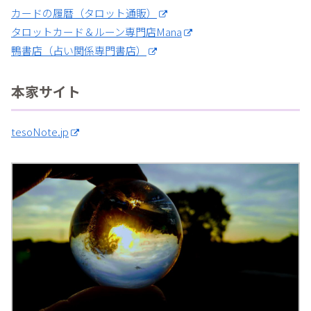
カードの履暦（タロット通販）
タロットカード＆ルーン専門店Mana
鴨書店（占い関係専門書店）
本家サイト
tesoNote.jp