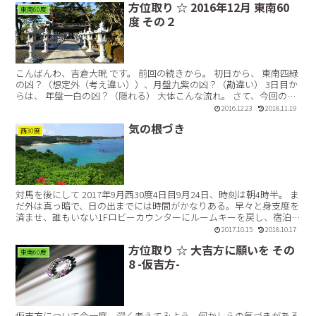
方位取り ☆ 2016年12月 東南60
東南60度
度 その２
こんばんわ、吉倉大晄 です。 前回の続きから。 初日から、 東南四緑
の凶？（想定外（考え違い））、月盤九紫の凶？（勘違い） 3日目か
らは、 年盤一白の凶？（隠れる） 大体こんな流れ。 さて、今回の日
程は、 鴨川➡御宿(小湊)➡いすみ という...【続きを読む】
2016.12.23
2018.11.19
気の根づき
西30度
対馬を後にして 2017年9月西30度4日目9月24日、時刻は朝4時半。 ま
だ外は真っ暗で、日の出までには時間がかなりある。早々と身支度を
済ませ、誰もいない1Fロビーカウンターにルームキーを戻し、宿泊
先を静かに後にした。 上空を見上げれば、...【続きを読む】
2017.10.15
2018.10.17
方位取り ☆ 大吉方に願いを その
東南60度
8 -仮吉方-
仮吉方について今一度、深く考えてみよう。何かしらの気づきがある