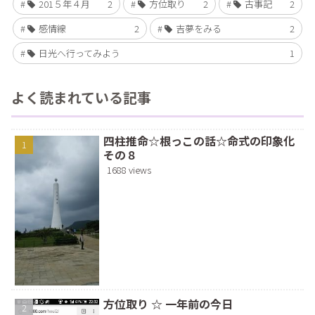
201５年４月
2
方位取り
2
古事記
2
感情線
2
吉夢をみる
2
日光へ行ってみよう
1
よく読まれている記事
四柱推命☆根っこの話☆命式の印象化
その８
1688 views
方位取り ☆ 一年前の今日