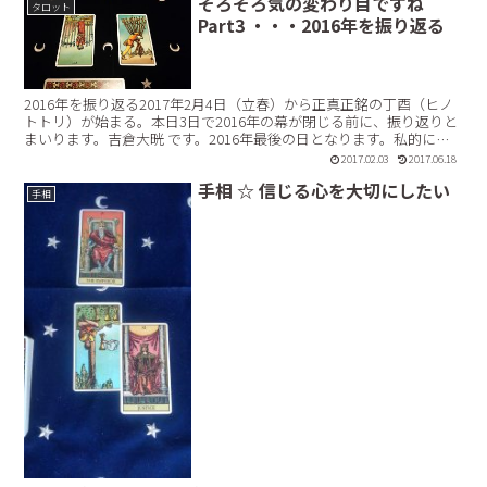
そろそろ気の変わり目ですね
タロット
Part3 ・・・2016年を振り返る
2016年を振り返る2017年2月4日（立春）から正真正銘の丁酉（ヒノ
トトリ）が始まる。本日3日で2016年の幕が閉じる前に、振り返りと
まいります。吉倉大晄 です。2016年最後の日となります。私的には
大晦日より、こちらのほうが重要です。こ...【続きを読む】
2017.02.03
2017.06.18
手相 ☆ 信じる心を大切にしたい
手相