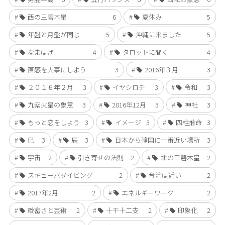
西の三碧木星
6
夏休み
5
年盤と月盤が同じ
5
沖縄に来ました
5
なまはげ
4
タロットに聞く
4
直感を大事にしよう
3
2016年３月
3
２０１６年２月
3
イヤシロチ
3
令和
3
九紫火星の象意
3
2016年12月
3
神社
3
もっと恋をしよう
3
イメージ
3
四柱推命
3
巳
3
辰
3
日本から韓国に一番近い場所
3
宇宙
2
引き寄せの法則
2
北の三碧木星
2
スキューバダイビング
2
台湾は近い
2
2017年2月
2
エネルギーワーク
2
緻密さと芸術
2
十干十二支
2
印象化
2