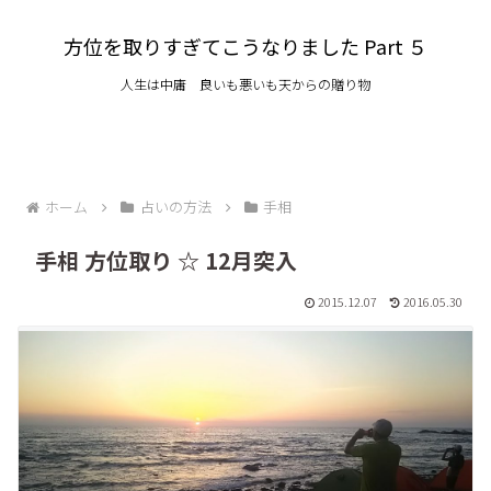
方位を取りすぎてこうなりました Part ５
人生は中庸 良いも悪いも天からの贈り物
ホーム
占いの方法
手相
手相 方位取り ☆ 12月突入
2015.12.07
2016.05.30