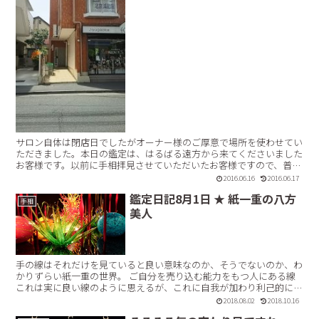
サロン自体は閉店日でしたがオーナー様のご厚意で場所を使わせてい
ただきました。本日の鑑定は、はるばる遠方から来てくださいました
お客様です。以前に手相拝見させていただいたお客様ですので、普通
に手相鑑定では個人的にも面白くありませんので今回は視点...【続き
2016.06.16
2016.06.17
を読む】
鑑定日記8月1日 ★ 紙一重の八方
手相
美人
手の線はそれだけを見ていると良い意味なのか、そうでないのか、わ
かりずらい紙一重の世界。 ご自分を売り込む能力をもつ人にある線
これは実に良い線のように思えるが、これに自我が加わり利己的にな
ると、それは八方美人の相へと転じる。 紙一重でどちら...【続きを読
2018.08.02
2018.10.16
む】