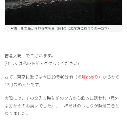
写真：礼文島から見る落ち日（9月の北30度方位取りでの一コマ）
吉倉大晄 でございます。
(詳しくは私の名前でググってください)
さて、東京付近では今日19時40分頃（※
解説あり
）からから
12月の節入りです。
実際には、その節入り時刻前の夕方から飲みに誘われ（意外
な方からのお誘いでした）、一杯だけのつもりが熱燗三合と
なりました。