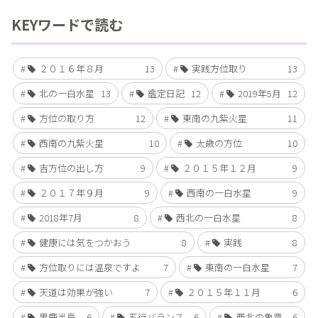
KEYワードで読む
２０１６年８月
13
実践方位取り
13
北の一白水星
13
鑑定日記
12
2019年5月
12
方位の取り方
12
東南の九紫火星
11
西南の九紫火星
10
太歳の方位
10
吉方位の出し方
9
２０１５年１２月
9
２０１７年９月
9
西南の一白水星
9
2018年7月
8
西北の一白水星
8
健康には気をつかおう
8
実践
8
方位取りには温泉ですよ
7
東南の一白水星
7
天道は効果が強い
7
２０１５年１１月
6
男鹿半島
6
五行バランス
6
西北の象意
6