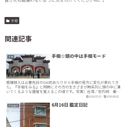
手相
関連記事
手相☆頭の中は手相モード
手相
感情移入は必要先日のGW前あたりから手相の見方に変化が表れてき
た。『手相をみる』と同時にその方の生きざまが時系列に頭の中に湧
いてくるような錯覚を覚えるこの頃です。写真）台湾／忠烈祠 衛兵
さんの交代開始前の様子 台湾は四柱推命より紫微斗数が人...【続き
2016.05.13
2016.06.01
を読む】
6月16日 鑑定日記
四柱推命