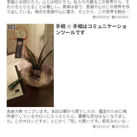
意識とは何だろう。心とは何だろう。私たちの居るこの世界から、そ
れらをとらえることは難しい。真実は逆で、意識や心がこの世界を作
り出している。視点を意識や心に置き、そこから、この世界を眺めよ
う。吉倉大晄 です。このブログは、私自身の記録的な意味...【続きを
2018.05.30
2018.06.02
読む】
手相 ☆ 手相はコミュニケーショ
手相
ンツールです
吉倉大晄 でございます。本日は朝から雨でしたが、鑑定のために場
所借りしているサロンに入ったとたん、憂鬱な気分はなくなりまし
た。このサロンですが、とにかく「気」が良いです。邪気みたいなも
のが感じられません。初めて訪れたときからそうでした。邪気...【続
2015.12.13
2017.08.20
きを読む】