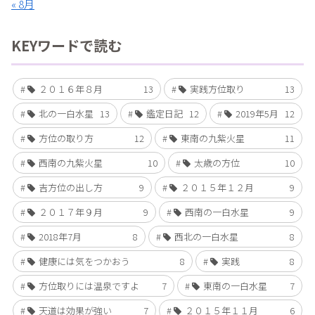
« 8月
KEYワードで読む
２０１６年８月
13
実践方位取り
13
北の一白水星
13
鑑定日記
12
2019年5月
12
方位の取り方
12
東南の九紫火星
11
西南の九紫火星
10
太歳の方位
10
吉方位の出し方
9
２０１５年１２月
9
２０１７年９月
9
西南の一白水星
9
2018年7月
8
西北の一白水星
8
健康には気をつかおう
8
実践
8
方位取りには温泉ですよ
7
東南の一白水星
7
天道は効果が強い
7
２０１５年１１月
6