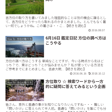
吉方位の取り方を書いてみました理屈的なことは別の機会に譲るとし
て、吉方位をどうやったら取れるのかまとめました。とんでもなく暑
い~何でしょうかね。この暑さは・・こ...【続きを読む】
2016.08.07
6月16日 鑑定日記 方位の調べ方は
How To - 方位の取り方
こうやる
方位の調べ方はこうする 単純なことですが、今いる時点から北はど
っち？で、東はどっち？とか悩みませんか？ 私が使っている方法を
ご参考までにまとめました。 吉倉大晄...【続きを読む】
2016.06.16
2018.10.12
方位取り ☆ 検索ワードから一方
How To - 方位の取り方
的に疑問に答えてみるという企画
皆さん、意外と普通の事がお知りになりたいんですね・・・ 難しい
「問いかけ」に答えられて半人前。普通な「問いかけ」を誰にでも分