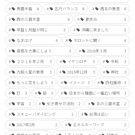
男鹿半島
6
五行バランス
6
西北の象意
6
西の三碧木星
6
夏休み
5
年盤と月盤が同じ
5
沖縄に来ました
5
なまはげ
4
タロットに聞く
4
直感を大事にしよう
3
2016年３月
3
２０１６年２月
3
イヤシロチ
3
令和
3
九紫火星の象意
3
2016年12月
3
神社
3
もっと恋をしよう
3
イメージ
3
四柱推命
3
巳
3
辰
3
日本から韓国に一番近い場所
3
宇宙
2
引き寄せの法則
2
北の三碧木星
2
スキューバダイビング
2
台湾は近い
2
2017年2月
2
エネルギーワーク
2