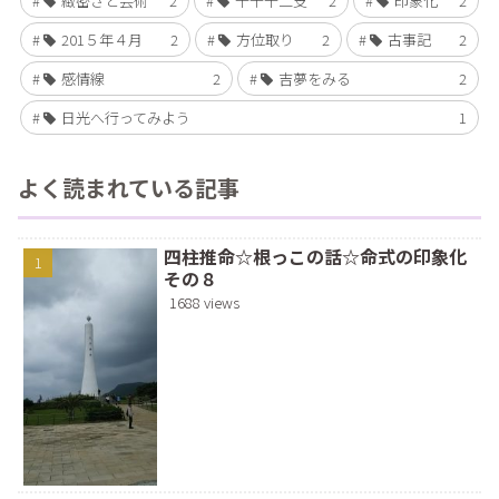
緻密さと芸術
2
十干十二支
2
印象化
2
201５年４月
2
方位取り
2
古事記
2
感情線
2
吉夢をみる
2
日光へ行ってみよう
1
よく読まれている記事
四柱推命☆根っこの話☆命式の印象化
その８
1688 views