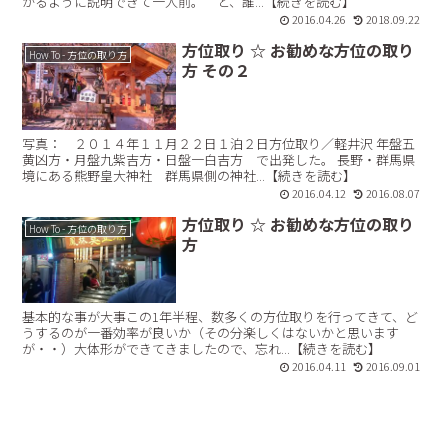
かるように説明できて一人前。 と、誰...【続きを読む】
2016.04.26
2018.09.22
方位取り ☆ お勧めな方位の取り
How To - 方位の取り方
方 その２
写真： ２０１４年１１月２２日１泊２日方位取り／軽井沢 年盤五
黄凶方・月盤九紫吉方・日盤一白吉方 で出発した。 長野・群馬県
境にある熊野皇大神社 群馬県側の神社...【続きを読む】
2016.04.12
2016.08.07
方位取り ☆ お勧めな方位の取り
How To - 方位の取り方
方
基本的な事が大事この1年半程、数多くの方位取りを行ってきて、ど
うするのが一番効率が良いか（その分楽しくはないかと思います
が・・）大体形ができてきましたので、忘れ...【続きを読む】
2016.04.11
2016.09.01