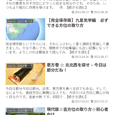
ぞれの象意を示す方位にピタッと収まる月なのです。 そのため、い
つもより強力に作用を受けます。 作...【続きを読む】
2022.08.13
2022.08.20
【完全保存版】九星気学編 必ず
How To - 方位の取り方
できる方位の取り方
完全保存版というからには、それにふさわしく愛と調和を意識して書
きました。かなり長いです。現時点での総集編にも近い記事になって
います。よろしければ最後まで読んでみ...【続きを読む】
2021.04.16
2022.08.17
恵方巻 ☆ 北北西を探せ – 今日は
How To - 方位の取り方
節分だね！
今日は節分今日は節分。近年、恵方巻を食べる日でもある。そして、
なによりも、普段方位に無関心な人でも、今日だけは方位に関心が向
く日なのです。吉倉大晄 です。前回で...【続きを読む】
2017.02.03
2017.03.27
現代版☆吉方位の取り方☆初心者
How To - 方位の取り方
向け